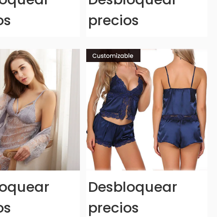
os
precios
loquear
Desbloquear
os
precios