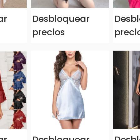
ar
Desbloquear
Desb
precios
preci
ar
Desbloquear
Desb