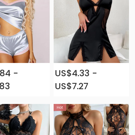
84 -
US$4.33 -
.83
US$7.27