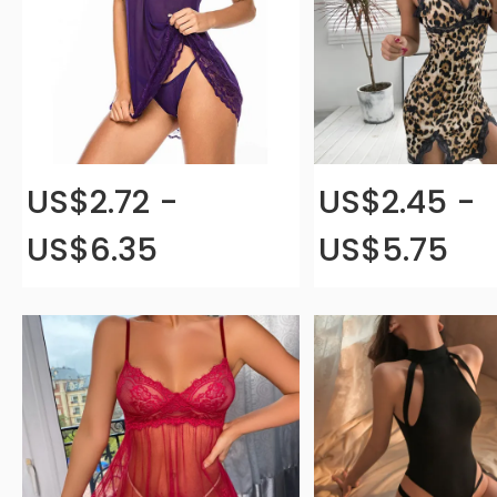
US$2.72 -
US$2.45 -
US$6.35
US$5.75