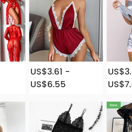
US$3.61 -
US$3.
US$6.55
US$7