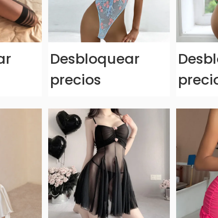
ar
Desbloquear
Desb
precios
preci