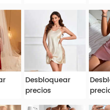
ar
Desbloquear
Desb
precios
preci