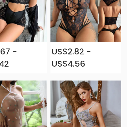
67 -
US$2.82 -
42
US$4.56