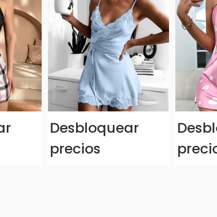
ar
Desbloquear
Desb
precios
preci