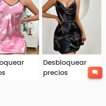
loquear
Desbloquear
os
precios