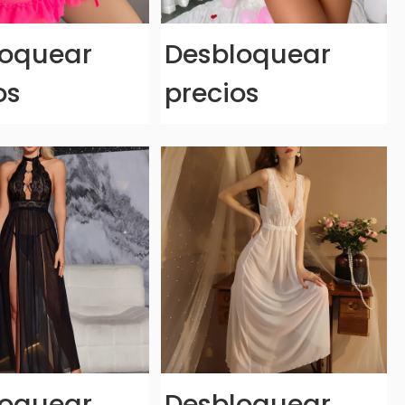
loquear
Desbloquear
os
precios
loquear
Desbloquear