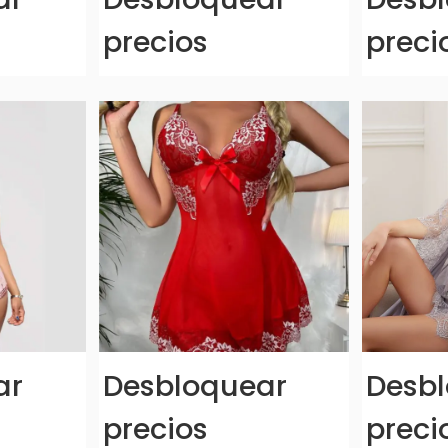
precios
preci
ar
Desbloquear
Desb
precios
preci