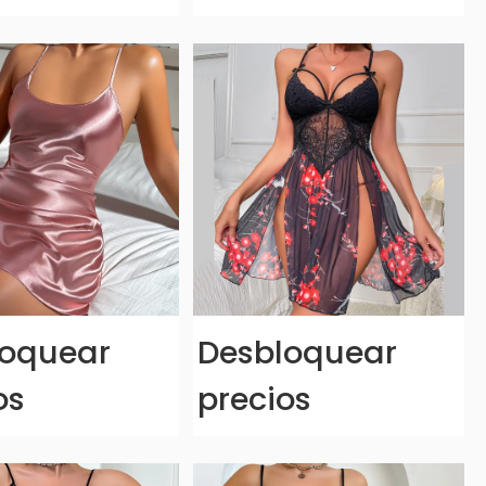
loquear
Desbloquear
os
precios