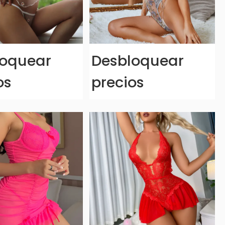
loquear
Desbloquear
os
precios