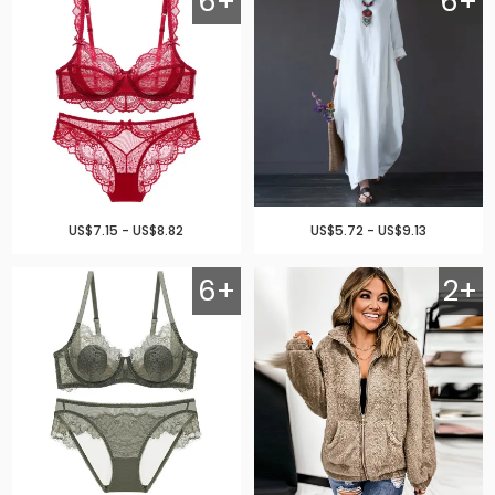
6+
6+
US$7.15 - US$8.82
US$5.72 - US$9.13
6+
2+