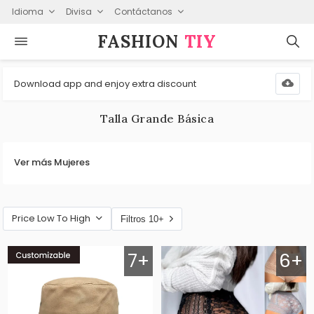
Idioma
Divisa
Contáctanos
FASHION⁠
TIY
Download app and enjoy extra discount
Talla Grande Básica
Ver más Mujeres
Price Low To High
Filtros 10+
7+
6+