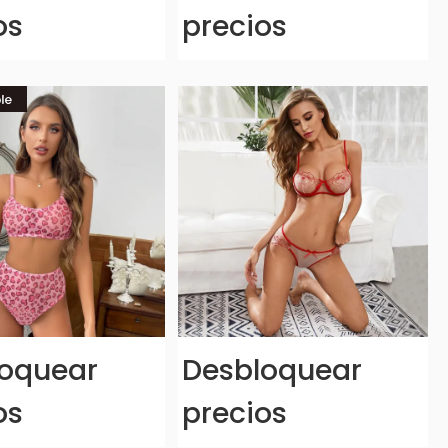
os
precios
oquear
Desbloquear
os
precios