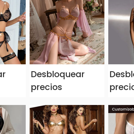
ar
Desbloquear
Desbl
precios
preci