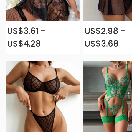
US$3.61 -
US$2.98 -
US$4.28
US$3.68