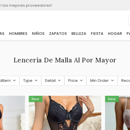
n los mejores proveedores!
AS
HOMBRES
NIÑOS
ZAPATOS
BELLEZA
FIESTA
HOGAR
P
Lencería De Malla Al Por Mayor
attern
Type
Detail
Price
Min Order
Rec