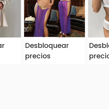
ar
Desbloquear
Desbl
precios
preci