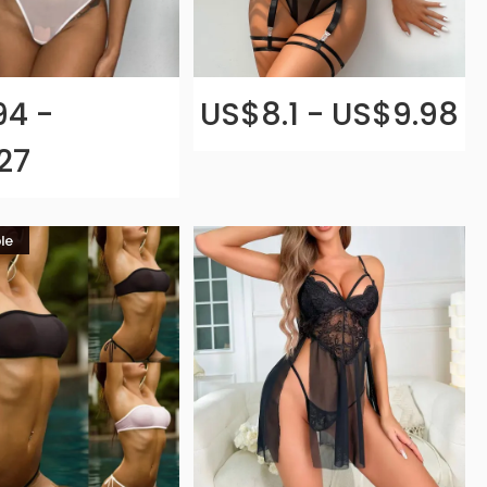
94 -
US$8.1 - US$9.98
27