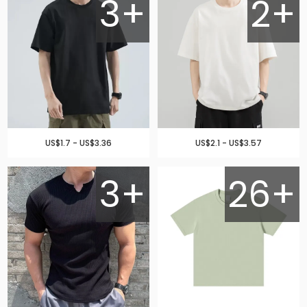
3+
2+
US$1.7 - US$3.36
US$2.1 - US$3.57
3+
26+