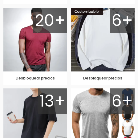
20+
6+
Desbloquear precios
Desbloquear precios
13+
6+