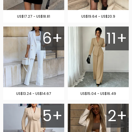
US$17.27 - US$18.81
US$19.64 - US$20.9
6+
11+
US$13.24 - US$14.67
US$15.04 - US$16.49
5+
2+