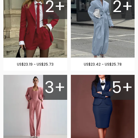
2+
2+
US$23.19 - US$25.73
US$23.42 - US$25.78
3+
5+