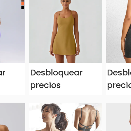
ar
Desbloquear
Desbl
precios
preci