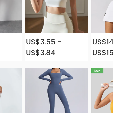
US$3.55 -
US$14
US$3.84
US$15