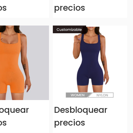
os
precios
oquear
Desbloquear
os
precios