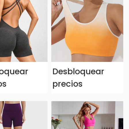
oquear
Desbloquear
os
precios