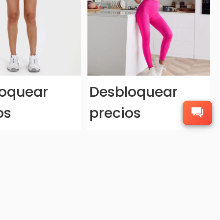
oquear
Desbloquear
os
precios