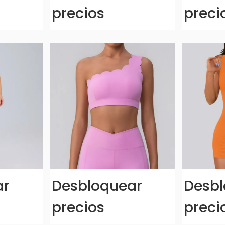
precios
preci
ar
Desbloquear
Desbl
precios
preci