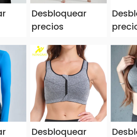
ar
Desbloquear
Desbl
precios
preci
ar
Desbloquear
Desbl