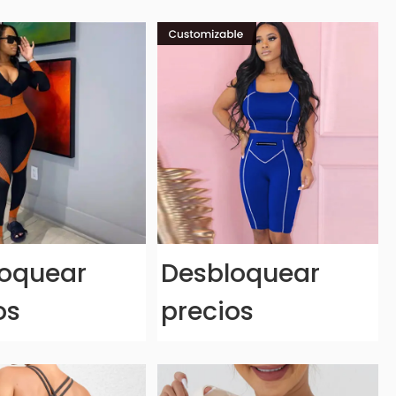
oquear
Desbloquear
os
precios