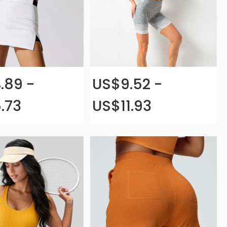
.89 -
US$9.52 -
.73
US$11.93