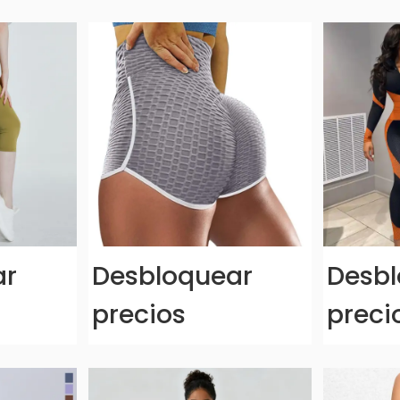
ar
Desbloquear
Desbl
precios
preci