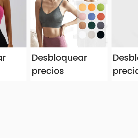
ar
Desbloquear
Desbl
precios
preci