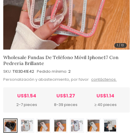
1
/
13
Wholesale Fundas De Teléfono Móvil Iphone17 Con
Pedrería Brillante
SKU:
T103D41E42
Pedido mínimo:
2
Personalización y abastecimiento, por favor
contáctenos.
US$1.54
US$1.27
US$1.14
2-7 pieces
8-39 pieces
≥ 40 pieces