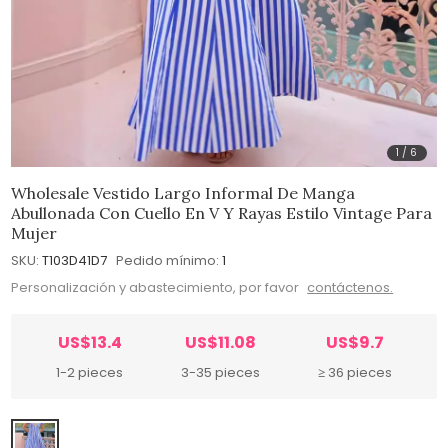
1
/
6
Wholesale Vestido Largo Informal De Manga
Abullonada Con Cuello En V Y Rayas Estilo Vintage Para
Mujer
SKU:
T103D41D7
Pedido mínimo:
1
Personalización y abastecimiento, por favor
contáctenos.
US$13.4
US$11.08
US$9.7
1-2 pieces
3-35 pieces
≥ 36 pieces