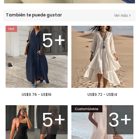
También te puede gustar
Ver más
5+
US$9.76 - US$16
US$9.72 - US$14
5+
3+