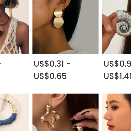
-
US$0.31 -
US$0.9
US$0.65
US$1.4