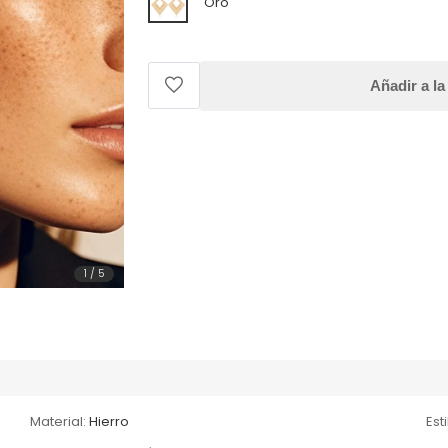
Oro
Añadir a la
1
/
5
Material:
Hierro
Esti