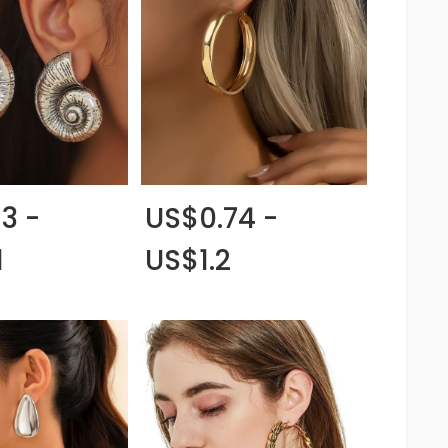
3 -
US$0.74 -
1
US$1.2