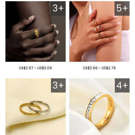
3+
5+
US$2.97 - US$3.09
US$2.66 - US$2.78
3+
4+