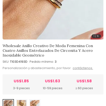
1
/
6
Wholesale Anillo Creativo De Moda Femenina Con
Cuatro Anillos Entrelazados De Circonita Y Acero
Inoxidable Geométrico
SKU:
T103D4193D
Pedido mínimo:
3
Personalización y abastecimiento, por favor
contáctenos.
US$1.85
US$1.63
US$1.58
3-9 pieces
10-59 pieces
≥ 60 pieces