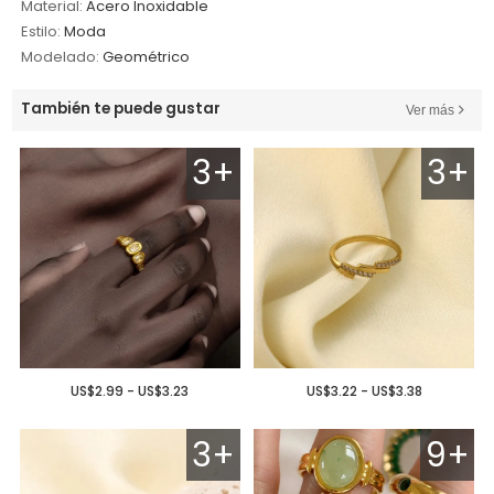
Material:
Acero Inoxidable
Estilo:
Moda
Modelado:
Geométrico
También te puede gustar
Ver más
3+
3+
US$2.99 - US$3.23
US$3.22 - US$3.38
3+
9+