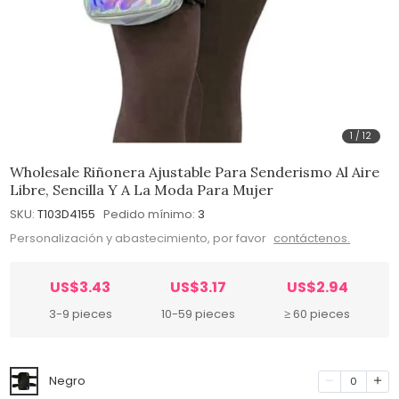
1
/
12
Wholesale Riñonera Ajustable Para Senderismo Al Aire
Libre, Sencilla Y A La Moda Para Mujer
SKU:
T103D4155
Pedido mínimo:
3
Personalización y abastecimiento, por favor
contáctenos.
US$3.43
US$3.17
US$2.94
3-9 pieces
10-59 pieces
≥ 60 pieces
Negro
0