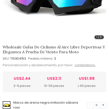
1
/
11
Wholesale Gafas De Ciclismo Al Aire Libre Deportivas Y
Elegantes A Prueba De Viento Para Moto
SKU:
T103D4153
Pedido mínimo:
3
Personalización y abastecimiento, por favor
contáctenos.
US$2.44
US$2.11
US$1.98
3-9 pieces
10-59 pieces
≥ 60 pieces
Marco de arena negra imitación sábana
0
roja