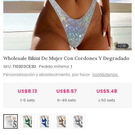
1
/
10
Wholesale Bikini De Mujer Con Cordones Y Degradado
SKU:
T103D3CE3D
Pedido mínimo:
1
Personalización y abastecimiento, por favor
contáctenos.
US$8.13
US$6.57
US$5.48
1-5 sets
6-49 sets
≥ 50 sets