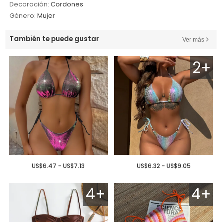
Decoración:
Cordones
Género:
Mujer
También te puede gustar
Ver más
2+
US$6.47 - US$7.13
US$6.32 - US$9.05
4+
4+