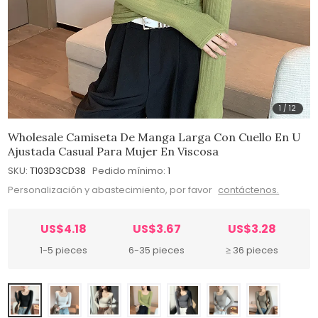
1
/
12
Wholesale Camiseta De Manga Larga Con Cuello En U
Ajustada Casual Para Mujer En Viscosa
SKU:
T103D3CD38
Pedido mínimo:
1
Personalización y abastecimiento, por favor
contáctenos.
US$4.18
US$3.67
US$3.28
1-5 pieces
6-35 pieces
≥ 36 pieces