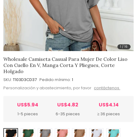
1
/
16
Wholesale Camiseta Casual Para Mujer De Color Liso
Con Cuello En V, Manga Corta Y Pliegues, Corte
Holgado
SKU:
T103D3CD37
Pedido mínimo:
1
Personalización y abastecimiento, por favor
contáctenos.
US$5.94
US$4.82
US$4.14
1-5 pieces
6-35 pieces
≥ 36 pieces