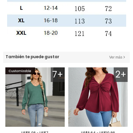
También te puede gustar
Ver más
7+
2+
US$5.08 - US$7
US$8.64 - US$10.98