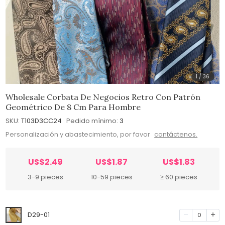
1
/
36
Wholesale Corbata De Negocios Retro Con Patrón
Geométrico De 8 Cm Para Hombre
SKU:
T103D3CC24
Pedido mínimo:
3
Personalización y abastecimiento, por favor
contáctenos.
US$2.49
US$1.87
US$1.83
3-9 pieces
10-59 pieces
≥ 60 pieces
D29-01
0