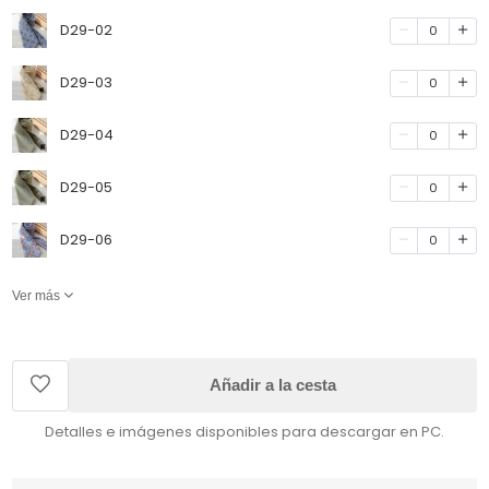
D29-02
0
D29-03
0
D29-04
0
D29-05
0
D29-06
0
Ver más
Añadir a la cesta
Detalles e imágenes disponibles para descargar en PC.