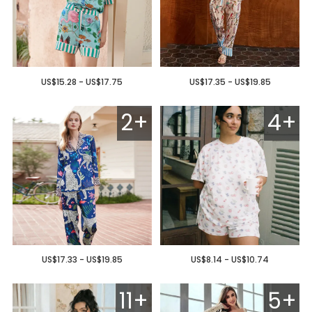
US$15.28 - US$17.75
US$17.35 - US$19.85
2+
4+
US$17.33 - US$19.85
US$8.14 - US$10.74
11+
5+