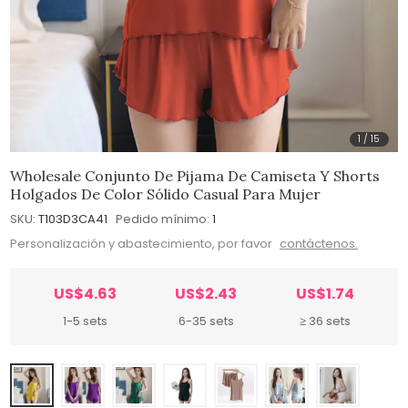
1
/
15
Wholesale Conjunto De Pijama De Camiseta Y Shorts
Holgados De Color Sólido Casual Para Mujer
SKU:
T103D3CA41
Pedido mínimo:
1
Personalización y abastecimiento, por favor
contáctenos.
US$4.63
US$2.43
US$1.74
1-5 sets
6-35 sets
≥ 36 sets