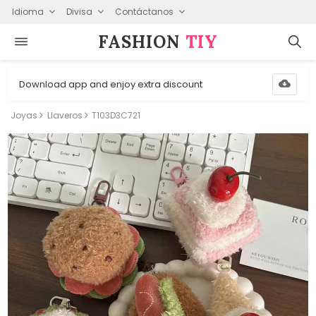
Idioma
Divisa
Contáctanos
FASHION⁠
TIY
Download app and enjoy extra discount
Joyas
Llaveros
T103D3C721