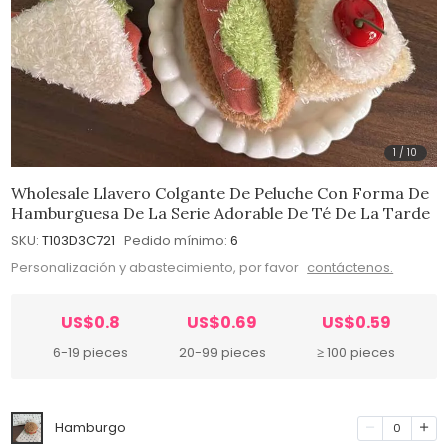
1
/
10
Wholesale Llavero Colgante De Peluche Con Forma De
Hamburguesa De La Serie Adorable De Té De La Tarde
SKU:
T103D3C721
Pedido mínimo:
6
Personalización y abastecimiento, por favor
contáctenos.
US$0.8
US$0.69
US$0.59
6-19 pieces
20-99 pieces
≥ 100 pieces
Hamburgo
0