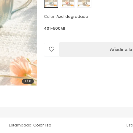
Color:
Azul degradado
401-500Ml
Añadir a la
1
/
8
Estampado:
Color liso
Esti