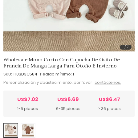
1
/
7
Wholesale Mono Corto Con Capucha De Osito De
Franela De Manga Larga Para Otoño E Invierno
SKU:
T103D3C584
Pedido mínimo:
1
Personalización y abastecimiento, por favor
contáctenos.
US$7.02
US$6.69
US$6.47
1-5 pieces
6-35 pieces
≥ 36 pieces