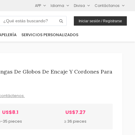
APP
Idioma
Divisa
Contáctanos
Iniciar sesión / Registrarse
APELERÍA
SERVICIOS PERSONALIZADOS
ngas De Globos De Encaje Y Cordones Para
contáctenos.
US$8.1
US$7.27
6-35 pieces
≥ 36 pieces