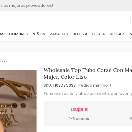
n los mejores proveedores!
AS
HOMBRES
NIÑOS
ZAPATOS
BELLEZA
FIESTA
HOGAR
P
C333
Wholesale Top Tubo Corsé Con Ma
Mujer, Color Liso
SKU:
T103D3C333
Pedido mínimo:
1
Personalización y abastecimiento, por favor
US$8.9
1-5 pieces