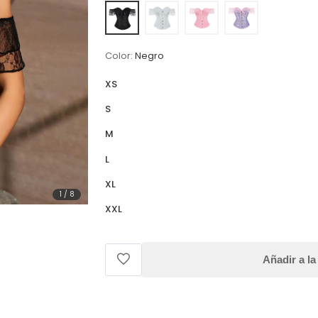
Color:
Negro
XS
S
M
L
XL
1
/
8
XXL
Añadir a la