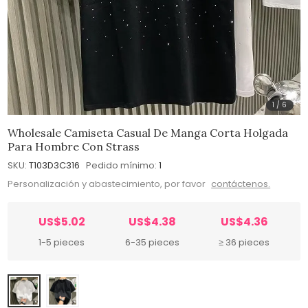
1
/
6
Wholesale Camiseta Casual De Manga Corta Holgada
Para Hombre Con Strass
SKU:
T103D3C316
Pedido mínimo:
1
Personalización y abastecimiento, por favor
contáctenos.
US$5.02
US$4.38
US$4.36
1-5 pieces
6-35 pieces
≥ 36 pieces