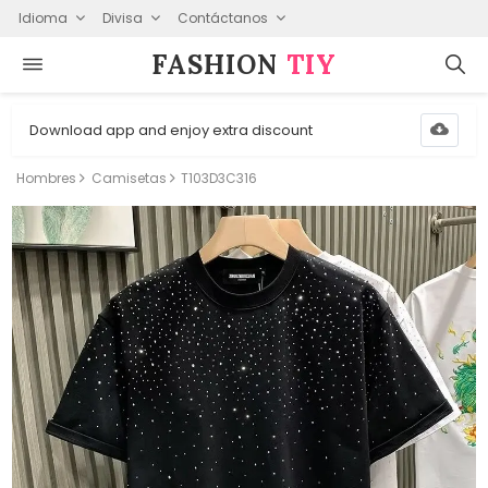
Idioma
Divisa
Contáctanos
FASHION⁠
TIY
Download app and enjoy extra discount
Hombres
Camisetas
T103D3C316