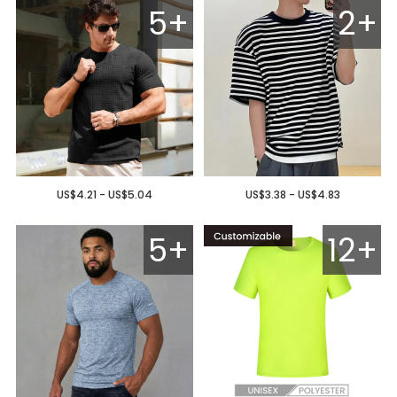
5+
2+
US$4.21 - US$5.04
US$3.38 - US$4.83
5+
12+