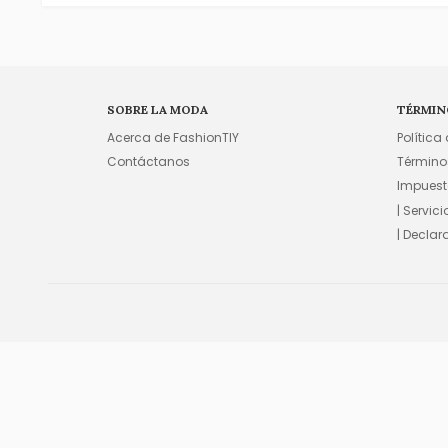
SOBRE LA MODA
TÉRMIN
Acerca de FashionTIY
Política
Contáctanos
Término
Impuest
| Servic
| Declar