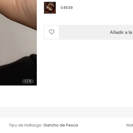
S4539
Añadir a la
1
/
5
Tipo de Hallazgo:
Gancho de Pesca
Mat