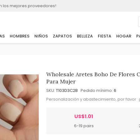
n los mejores proveedores!
AS
HOMBRES
NIÑOS
ZAPATOS
BELLEZA
FIESTA
HOGAR
P
Wholesale Aretes Boho De Flores C
Para Mujer
SKU:
T103D3C2B
Pedido mínimo:
6
Personalización y abastecimiento, por favor
US$1.01
6-19 pairs