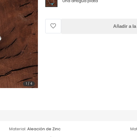
Una antigua plata
Añadir a la
1
/
4
Material:
Aleación de Zinc
Mat