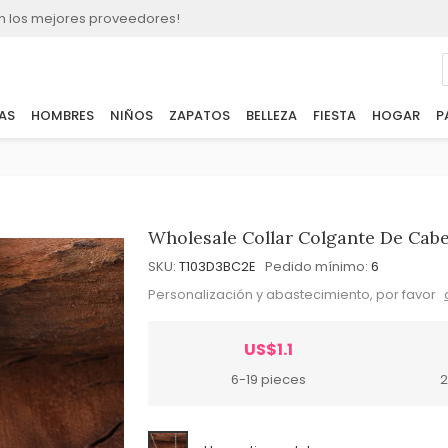
n los mejores proveedores!
AS
HOMBRES
NIÑOS
ZAPATOS
BELLEZA
FIESTA
HOGAR
P
Wholesale Collar Colgante De Cab
SKU:
T103D3BC2E
Pedido mínimo:
6
Personalización y abastecimiento, por favor
US$1.1
6-19 pieces
2