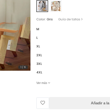
Color:
Gris
Guía de tallas
M
L
XL
2XL
3XL
1
/
6
4XL
Ver más
Añadir a la