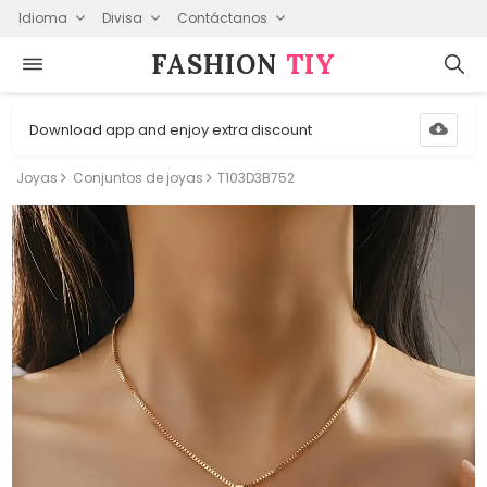
Idioma
Divisa
Contáctanos
FASHION⁠
TIY
Download app and enjoy extra discount
Joyas
Conjuntos de joyas
T103D3B752