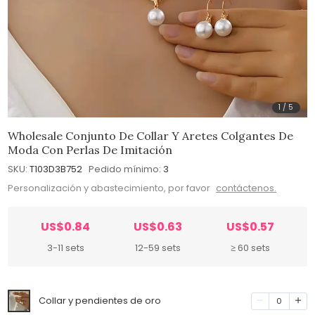
1
/
5
Wholesale Conjunto De Collar Y Aretes Colgantes De
Moda Con Perlas De Imitación
SKU:
T103D3B752
Pedido mínimo:
3
Personalización y abastecimiento, por favor
contáctenos.
US$0.84
US$0.63
US$0.57
3-11 sets
12-59 sets
≥ 60 sets
Collar y pendientes de oro
0