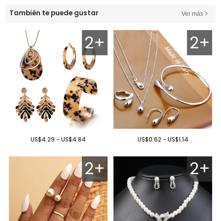
También te puede gustar
Ver más
2+
2+
US$4.29 - US$4.84
US$0.62 - US$1.14
2+
2+