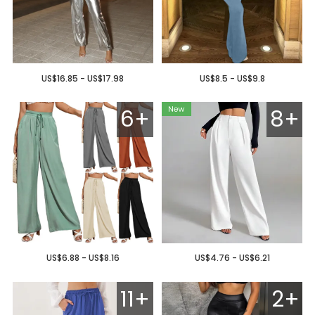
US$16.85 - US$17.98
US$8.5 - US$9.8
6+
8+
US$6.88 - US$8.16
US$4.76 - US$6.21
11+
2+