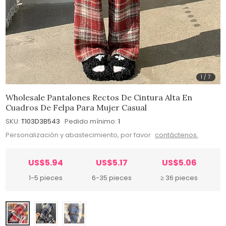
1
/
7
Wholesale Pantalones Rectos De Cintura Alta En
Cuadros De Felpa Para Mujer Casual
SKU:
T103D3B543
Pedido mínimo:
1
Personalización y abastecimiento, por favor
contáctenos.
US$5.94
US$5.17
US$5.06
1-5 pieces
6-35 pieces
≥ 36 pieces