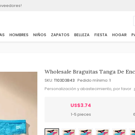
roveedores!
AS
HOMBRES
NIÑOS
ZAPATOS
BELLEZA
FIESTA
HOGAR
P
Wholesale Braguitas Tanga De Enca
SKU:
T103D3B43
Pedido mínimo:
1
Personalización y abastecimiento, por favor
US$3.74
1-5 pieces