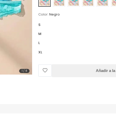
Color:
Negro
S
M
L
XL
Añadir a la
1
/
8