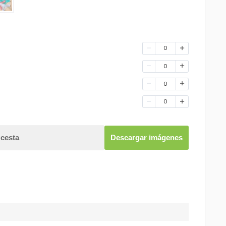
0
0
0
0
 cesta
Descargar imágenes