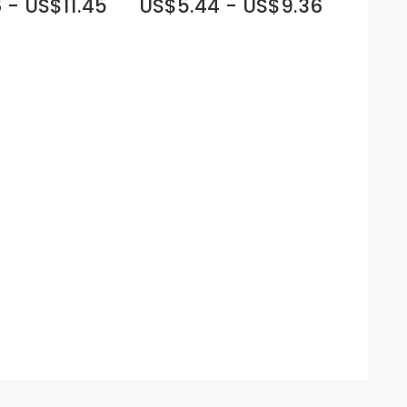
 - US$11.45
US$5.44 - US$9.36