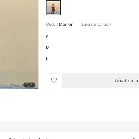
Color:
Marrón
Guía de tallas
S
M
L
Añadir a la
1
/
4