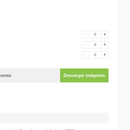
0
0
0
 cesta
Descargar imágenes