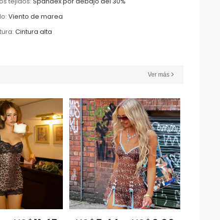
os tejidos:
Spandex por debajo del 30%
lo:
Viento de marea
tura:
Cintura alta
Ver más