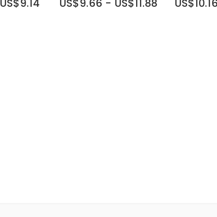
 US$9.14
US$9.66 - US$11.88
US$10.16