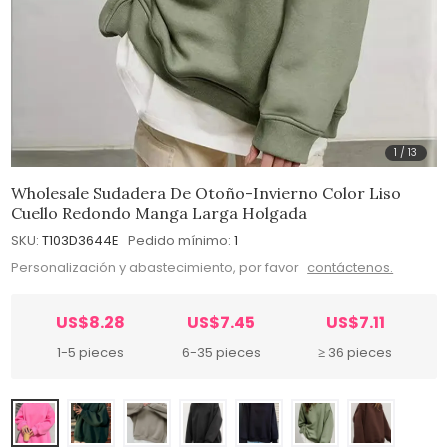
1
/
13
Wholesale Sudadera De Otoño-Invierno Color Liso
Cuello Redondo Manga Larga Holgada
SKU:
T103D3644E
Pedido mínimo:
1
Personalización y abastecimiento, por favor
contáctenos.
US$8.28
US$7.45
US$7.11
1-5 pieces
6-35 pieces
≥ 36 pieces