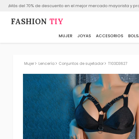
¡Más del 70% de descuento en el mejor mercado mayorista y p
FASHION⁠
TIY
MUJER
JOYAS
ACCESORIOS
BOLS
Mujer
Lencería
Conjuntos de sujetador
T103D3627