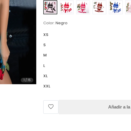
Color:
Negro
XS
S
M
L
XL
1
/
15
XXL
Añadir a la