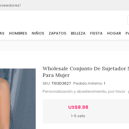
roveedores!
AS
HOMBRES
NIÑOS
ZAPATOS
BELLEZA
FIESTA
HOGAR
P
Wholesale Conjunto De Sujetador 
Para Mujer
SKU:
T103D3627
Pedido mínimo:
1
Personalización y abastecimiento, por favor
US$8.98
1-5 sets