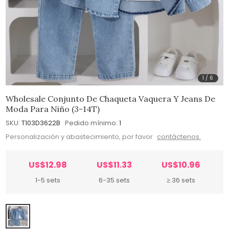
1
/
6
Wholesale Conjunto De Chaqueta Vaquera Y Jeans De
Moda Para Niño (3-14T)
SKU:
T103D3622B
Pedido mínimo:
1
Personalización y abastecimiento, por favor
contáctenos.
US$12.98
US$11.33
US$10.96
1-5 sets
6-35 sets
≥ 36 sets