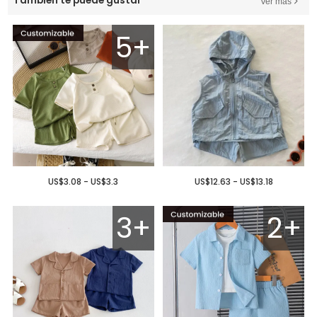
También te puede gustar
Ver más
5+
US$3.08 - US$3.3
US$12.63 - US$13.18
3+
2+