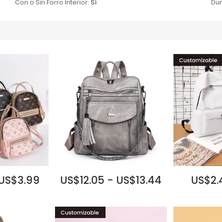
Con o Sin Forro Interior:
Sí
Dur
 US$3.99
US$12.05 - US$13.44
US$2.4