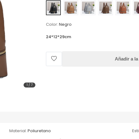
Color:
Negro
24*12*29cm
Añadir a la
1
/
7
Material:
Poliuretano
Esti