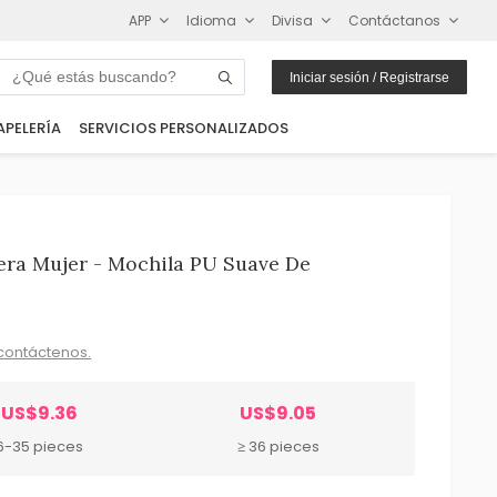
APP
Idioma
Divisa
Contáctanos
Iniciar sesión / Registrarse
APELERÍA
SERVICIOS PERSONALIZADOS
era Mujer - Mochila PU Suave De
contáctenos.
US$9.36
US$9.05
6-35 pieces
≥ 36 pieces