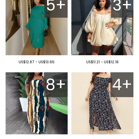
5+
3+
US$12.87 - US$13.65
US$11.21 - US$12.18
8+
4+