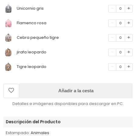
Unicornio gris
0
Flamenco rosa
0
Cebra pequeño tigre
0
jirafa leopardo
0
Tigre leopardo
0
Añadir a la cesta
Detalles e imágenes disponibles para descargar en PC.
Descripción del Producto
Estampado:
Animales