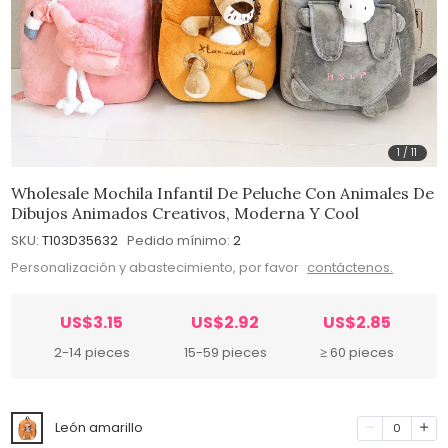
1
/
11
Wholesale Mochila Infantil De Peluche Con Animales De
Dibujos Animados Creativos, Moderna Y Cool
SKU:
T103D35632
Pedido mínimo:
2
Personalización y abastecimiento, por favor
contáctenos.
US$3.15
US$2.92
US$2.85
2-14 pieces
15-59 pieces
≥ 60 pieces
León amarillo
0