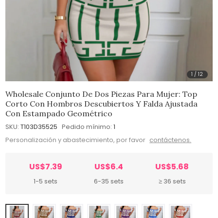
1
/
12
Wholesale Conjunto De Dos Piezas Para Mujer: Top
Corto Con Hombros Descubiertos Y Falda Ajustada
Con Estampado Geométrico
SKU:
T103D35525
Pedido mínimo:
1
Personalización y abastecimiento, por favor
contáctenos.
US$7.39
US$6.4
US$5.68
1-5 sets
6-35 sets
≥ 36 sets