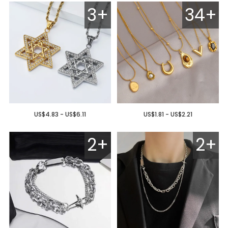
3+
34+
US$4.83 - US$6.11
US$1.81 - US$2.21
2+
2+