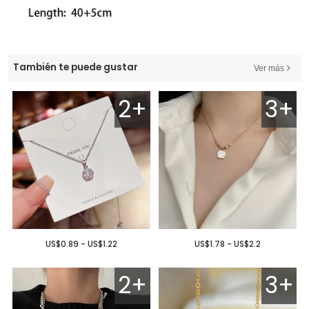
También te puede gustar
Ver más
2+
3+
US$0.89 - US$1.22
US$1.78 - US$2.2
2+
3+