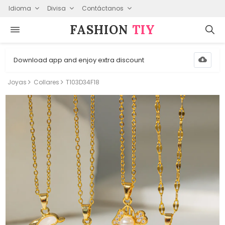
Idioma
Divisa
Contáctanos
FASHION⁠
TIY
Download app and enjoy extra discount
Joyas
Collares
T103D34F18