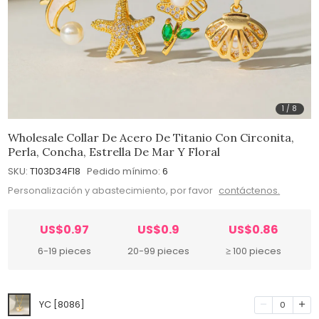
1
/
8
Wholesale Collar De Acero De Titanio Con Circonita,
Perla, Concha, Estrella De Mar Y Floral
SKU:
T103D34F18
Pedido mínimo:
6
Personalización y abastecimiento, por favor
contáctenos.
US$0.97
US$0.9
US$0.86
6-19 pieces
20-99 pieces
≥ 100 pieces
YC [8086]
0