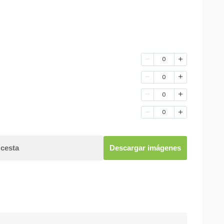
0
0
0
0
 cesta
Descargar imágenes