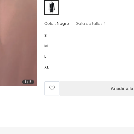
Color:
Negro
Guía de tallas
S
M
L
XL
1
/
5
Añadir a la