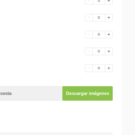
0
0
0
0
0
 cesta
Descargar imágenes