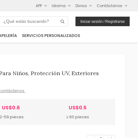
APP
Idioma
Divisa
Contáctanos
Iniciar sesión / Registrarse
APELERÍA
SERVICIOS PERSONALIZADOS
ara Niños, Protección UV, Exteriores
contáctenos.
US$0.6
US$0.5
12-59 pieces
≥ 60 pieces