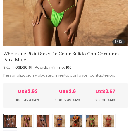
1
/
12
Wholesale Bikini Sexy De Color Sólido Con Cordones
Para Mujer
SKU:
T103D30161
Pedido mínimo:
100
Personalización y abastecimiento, por favor
contáctenos.
US$2.62
US$2.6
US$2.57
100-499 sets
500-999 sets
≥ 1000 sets