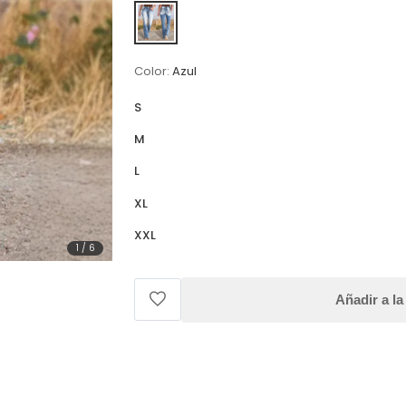
Color:
Azul
S
M
L
XL
XXL
1
/
6
Añadir a la