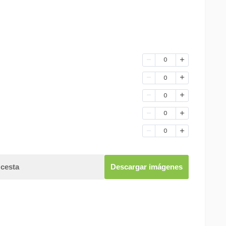
0
0
0
0
0
 cesta
Descargar imágenes