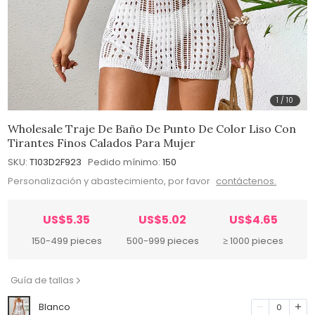
1
/
10
Wholesale Traje De Baño De Punto De Color Liso Con
Tirantes Finos Calados Para Mujer
SKU:
T103D2F923
Pedido mínimo:
150
Personalización y abastecimiento, por favor
contáctenos.
US$5.35
US$5.02
US$4.65
150-499 pieces
500-999 pieces
≥ 1000 pieces
Guía de tallas
Blanco
0