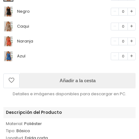
Negro
0
Caqui
0
Naranja
0
Azul
0
Añadir a la cesta
Detalles e imágenes disponibles para descargar en PC.
Descripción del Producto
Material:
Poliéster
Tipo:
Básico
Longitud:
Falda corta