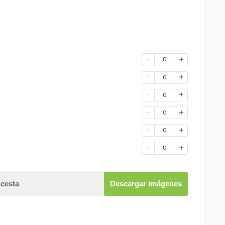
0
0
0
0
0
0
 cesta
Descargar imágenes