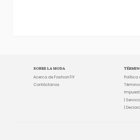
SOBRE LA MODA
TÉRMIN
Acerca de FashionTIY
Política
Contáctanos
Término
Impuest
| Servic
| Declar