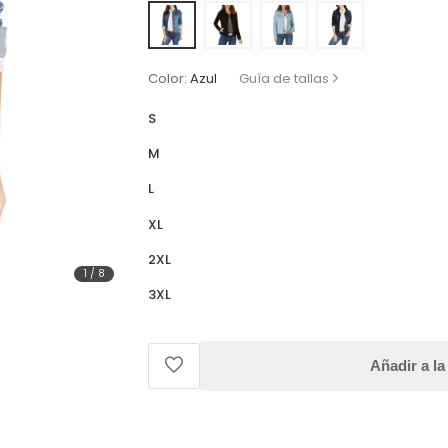
Color:
Azul
Guía de tallas
S
M
L
XL
2XL
1
/
8
3XL
Añadir a la