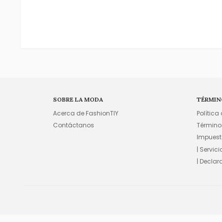
SOBRE LA MODA
TÉRMIN
Acerca de FashionTIY
Política
Contáctanos
Término
Impuest
| Servic
| Declar