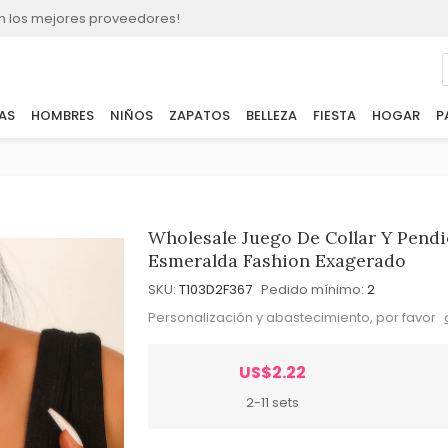
n los mejores proveedores!
AS
HOMBRES
NIÑOS
ZAPATOS
BELLEZA
FIESTA
HOGAR
P
Wholesale Juego De Collar Y Pendi
Esmeralda Fashion Exagerado
SKU:
T103D2F367
Pedido mínimo:
2
Personalización y abastecimiento, por favor
US$2.22
2-11 sets