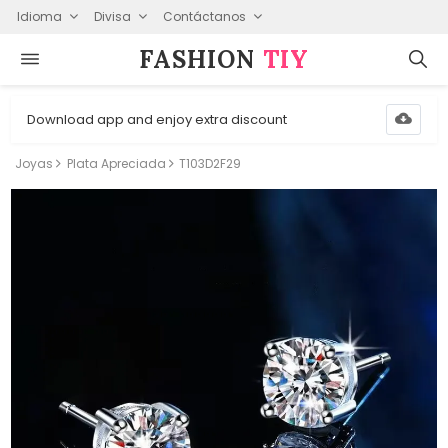
Idioma
Divisa
Contáctanos
FASHION⁠
TIY
Download app and enjoy extra discount
Joyas
Plata Apreciada
T103D2F29