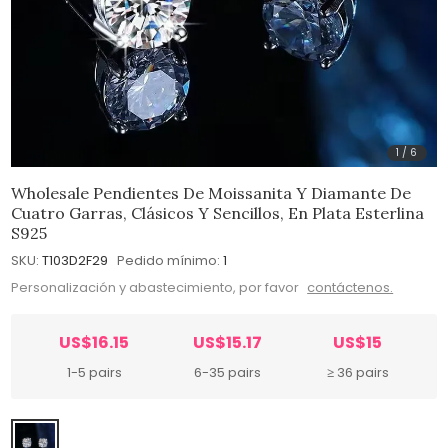
1
/
6
Wholesale Pendientes De Moissanita Y Diamante De
Cuatro Garras, Clásicos Y Sencillos, En Plata Esterlina
S925
SKU:
T103D2F29
Pedido mínimo:
1
Personalización y abastecimiento, por favor
contáctenos.
US$16.15
US$15.17
US$15
1-5 pairs
6-35 pairs
≥ 36 pairs