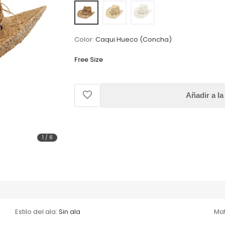
Color:
Caqui Hueco (Concha)
Free Size
Añadir a la
1
/
6
Estilo del ala:
Sin ala
Mat