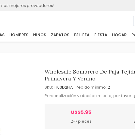
n los mejores proveedores!
AS
HOMBRES
NIÑOS
ZAPATOS
BELLEZA
FIESTA
HOGAR
P
Wholesale Sombrero De Paja Teji
Primavera Y Verano
SKU:
T103D2F1A
Pedido mínimo:
2
Personalización y abastecimiento, por favor
US$5.95
2-7 pieces