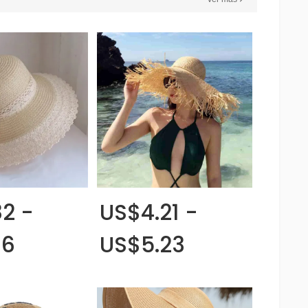
82 -
US$4.21 -
16
US$5.23