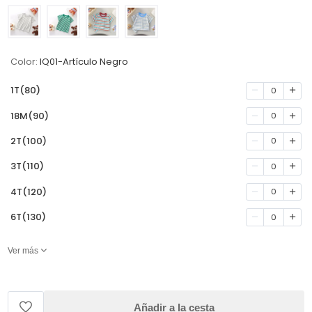
Color:
IQ01-Artículo Negro
1T(80)
0
18M(90)
0
2T(100)
0
3T(110)
0
4T(120)
0
6T(130)
0
Ver más
Añadir a la cesta