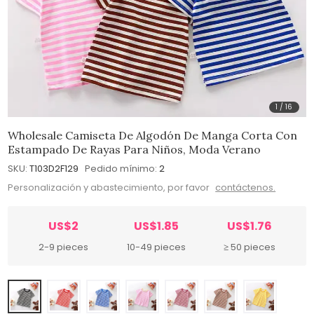
1
/
16
Wholesale Camiseta De Algodón De Manga Corta Con
Estampado De Rayas Para Niños, Moda Verano
SKU:
T103D2F129
Pedido mínimo:
2
Personalización y abastecimiento, por favor
contáctenos.
US$2
US$1.85
US$1.76
2-9 pieces
10-49 pieces
≥ 50 pieces