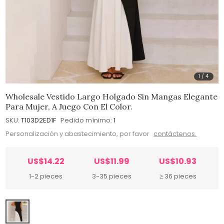
1
/
4
Wholesale Vestido Largo Holgado Sin Mangas Elegante
Para Mujer, A Juego Con El Color.
SKU:
T103D2ED1F
Pedido mínimo:
1
Personalización y abastecimiento, por favor
contáctenos.
US$14.22
US$11.99
US$10.93
1-2 pieces
3-35 pieces
≥ 36 pieces