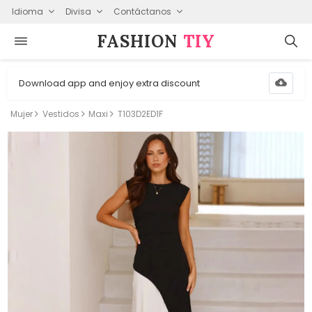
Idioma
Divisa
Contáctanos
FASHION⁠
TIY
Download app and enjoy extra discount
Mujer
Vestidos
Maxi
T103D2ED1F