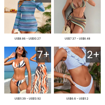
US$8.86 - US$10.27
US$7.37 - US$8.48
7+
2+
US$11.39 - US$13.92
US$6.6 - US$11.2