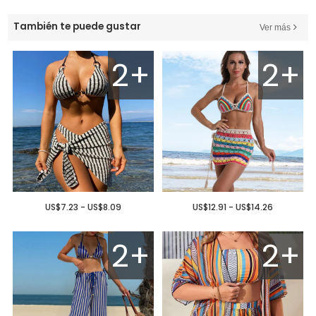
También te puede gustar
Ver más
2+
2+
US$7.23 - US$8.09
US$12.91 - US$14.26
2+
2+