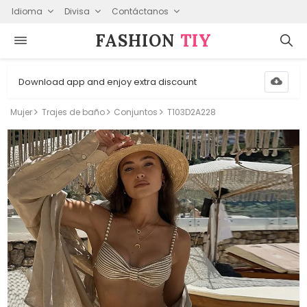
Idioma
Divisa
Contáctanos
FASHION⁠
TIY
Download app and enjoy extra discount
Mujer
Trajes de baño
Conjuntos
T103D2A228