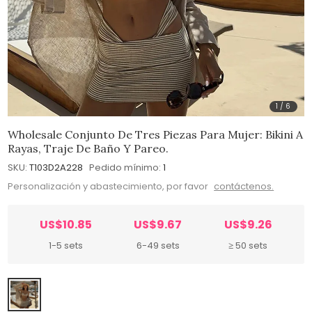
1
/
6
Wholesale Conjunto De Tres Piezas Para Mujer: Bikini A
Rayas, Traje De Baño Y Pareo.
SKU:
T103D2A228
Pedido mínimo:
1
Personalización y abastecimiento, por favor
contáctenos.
US$10.85
US$9.67
US$9.26
1-5 sets
6-49 sets
≥ 50 sets