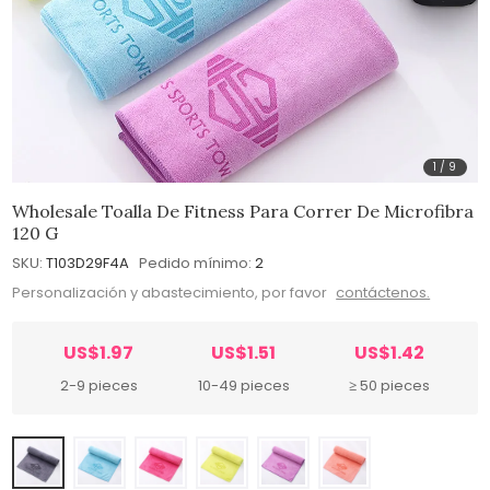
1
/
9
Wholesale Toalla De Fitness Para Correr De Microfibra
120 G
SKU:
T103D29F4A
Pedido mínimo:
2
Personalización y abastecimiento, por favor
contáctenos.
US$1.97
US$1.51
US$1.42
2-9 pieces
10-49 pieces
≥ 50 pieces